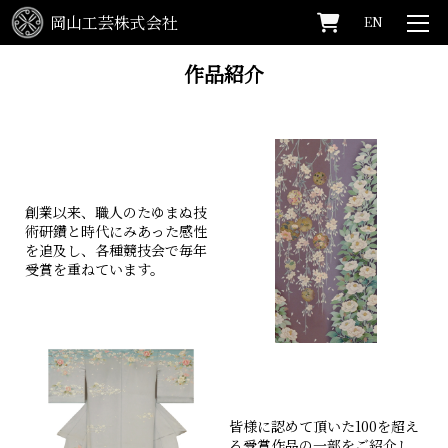
岡山工芸株式会社
EN
HOME
>
作品紹介
作品紹介
創業以来、職人のたゆまぬ技
術研鑽と時代にみあった感性
を追及し、各種競技会で毎年
受賞を重ねています。
皆様に認めて頂いた100を超え
る受賞作品の一部をご紹介し