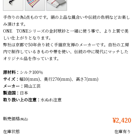
手作りの為1点ものです。絹の上品な風合いや伝統の色柄などお楽し
み頂けます。
ONE TONEシリーズの金封袱紗と一緒に使う事で、より上質で美
しい仕上がりとなります。
弊社は京都で50年余り続く手描京友禅のメーカーです。自社の工房
内で制作しているきものや帯を使い、伝統の中に現代にマッチした
オリジナル品を作っています。
原材料：
シルク100％
サイズ：
幅10(mm)、奥行270(mm)、高さ7(mm)
メーカー：
岡山工芸
製造国：
日本
取り扱い上の注意：
水ぬれ注意
販売価格
¥2,420
(税込)
在庫状態
在庫有り