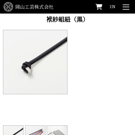
岡山工芸株式会社
EN
HOME
>
SHOP
>
袱紗組紐（黒）
袱紗組紐（黒）