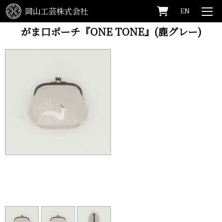
岡山工芸株式会社
EN
HOME
>
SHOP
>
がま口ポーチ『ONE TONE』(鹿グレー)
がま口ポーチ『ONE TONE』(鹿グレー)