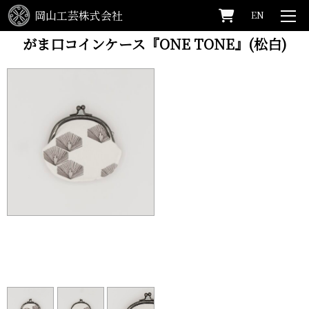
岡山工芸株式会社
EN
HOME
>
SHOP
>
がま口コインケース『ONE TONE』(松白)
がま口コインケース『ONE TONE』(松白)