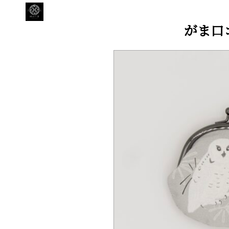
HOME
>
SHOP
>
がま口コインケース『
がま口