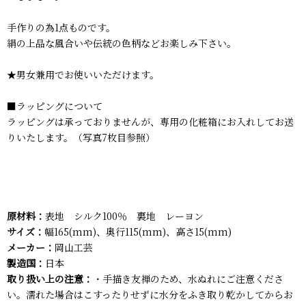
手作りの為1点ものです。
絹の上品な風合いや伝統の色柄などお楽しみ下さい。
★男女兼用でお使いいただけます。
■ラッピングについて
ラッピングは承っておりませんが、専用の化粧箱にお入れしてお送
りいたします。（写真7枚目参照）
原材料：
表地 シルク100％ 裏地 レーヨン
サイズ：
幅165(mm)、奥行115(mm)、高さ15(mm)
メーカー：
岡山工芸
製造国：
日本
取り扱い上の注意：
・手描き友禅のため、水ぬれにご注意くださ
い。濡れた場合はこすったりせずに水分をふき取り乾かしてからお